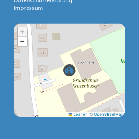
Datenschutzerklärung
Impressum
+
−
Leaflet
|
©
OpenStreetMap