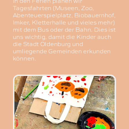
In den Ferien planen wir
Tagesfahrten (Museen, Zoo,
Abenteuerspielplatz, Biobauernhof,
Imker, Kletterhalle und vieles mehr)
mit dem Bus oder der Bahn. Dies ist
uns wichtig, damit die Kinder auch
die Stadt Oldenburg und
umliegende Gemeinden erkunden
können.