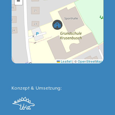
−
Leaflet
|
©
OpenStreetMap
Konzept & Umsetzung: