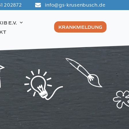
1 202872
info@gs-krusenbusch.de
KIB E.V.
KRANKMELDUNG
KT