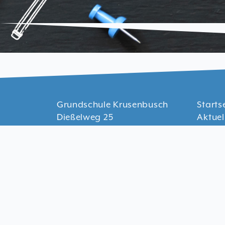
Grundschule Krusenbusch
Starts
Dießelweg 25
Aktuel
26135 Oldenburg
Downl
Formu
Telefon 0441 – 202872
Daten
info@gs-krusenbusch.de
Impre