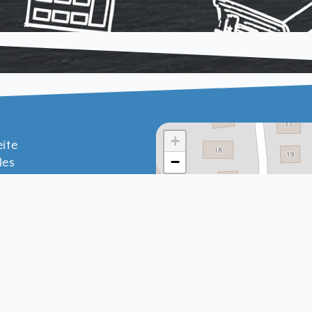
+
eite
−
les
oads
lare
schutzerklärung
ssum